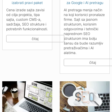
izabrati pravi paket
za Google i AI pretragu
Cena izrade sajta zavisi
AI pretraga menja način
od cilja projekta, tipa
na koji korisnici pronalaze
sajta, custom CMS-a,
firme. Sajt sa jasnom
sadržaja, SEO strukture i
strukturom, korisnim
potrebnih funkcionalnosti.
odgovorima i tehnički
naprednom SEO
strukturom ima bolju
čitaj
šansu da bude razumljiv
pretraživačima i AI
alatima.
čitaj