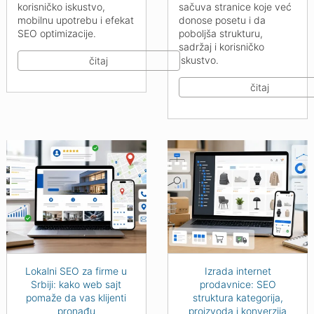
korisničko iskustvo,
sačuva stranice koje već
mobilnu upotrebu i efekat
donose posetu i da
SEO optimizacije.
poboljša strukturu,
sadržaj i korisničko
iskustvo.
čitaj
čitaj
Lokalni SEO za firme u
Izrada internet
Srbiji: kako web sajt
prodavnice: SEO
pomaže da vas klijenti
struktura kategorija,
pronađu
proizvoda i konverzija