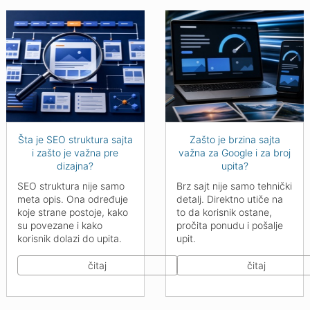
Šta je SEO struktura sajta
Zašto je brzina sajta
i zašto je važna pre
važna za Google i za broj
dizajna?
upita?
SEO struktura nije samo
Brz sajt nije samo tehnički
meta opis. Ona određuje
detalj. Direktno utiče na
koje strane postoje, kako
to da korisnik ostane,
su povezane i kako
pročita ponudu i pošalje
korisnik dolazi do upita.
upit.
čitaj
čitaj