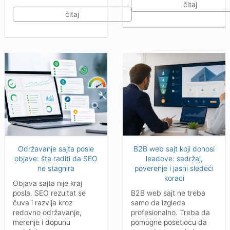
čitaj
čitaj
Održavanje sajta posle
B2B web sajt koji donosi
objave: šta raditi da SEO
leadove: sadržaj,
ne stagnira
poverenje i jasni sledeći
koraci
Objava sajta nije kraj
posla. SEO rezultat se
B2B web sajt ne treba
čuva i razvija kroz
samo da izgleda
redovno održavanje,
profesionalno. Treba da
merenje i dopunu
pomogne posetiocu da