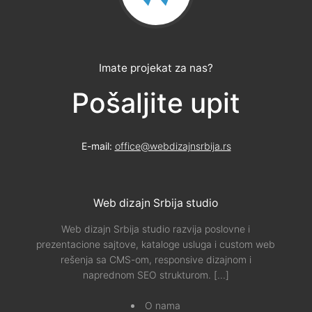
Imate projekat za nas?
Pošaljite upit
E-mail:
office@webdizajnsrbija.rs
Web dizajn Srbija studio
Web dizajn Srbija studio razvija poslovne i
prezentacione sajtove, kataloge usluga i custom web
rešenja sa CMS-om, responsive dizajnom i
naprednom SEO strukturom.
[...]
O nama