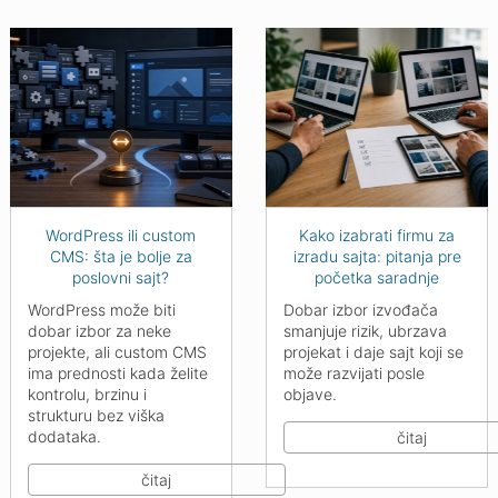
WordPress ili custom
Kako izabrati firmu za
CMS: šta je bolje za
izradu sajta: pitanja pre
poslovni sajt?
početka saradnje
WordPress može biti
Dobar izbor izvođača
dobar izbor za neke
smanjuje rizik, ubrzava
projekte, ali custom CMS
projekat i daje sajt koji se
ima prednosti kada želite
može razvijati posle
kontrolu, brzinu i
objave.
strukturu bez viška
dodataka.
čitaj
čitaj