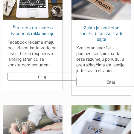
Šta treba da znate o
Zašto je kvalitetan
Facebook reklamiranju
sadržaj bitan za izradu
sajta
Facebook reklame imaju
bolji efekat kada vode na
Kvalitetan sadržaj
jasnu, brzu i responsive
pomaže korisnicima da
landing stranicu sa
brže razumeju ponudu, a
konkretnom ponudom.
pretraživačima da jasnije
indeksiraju stranicu.
čitaj
čitaj