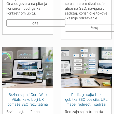
Ona odgovara na pitanja
se planira pre dizajna, jer
korisnika i vodi ga ka
utiče na SEO, navigaciju,
konkretnom upitu.
sadržaj, korisničke tokove
i kasnije održavanje.
čitaj
čitaj
Brzina sajta i Core Web
Redizajn sajta bez
Vitals: kako bolji UX
gubitka SEO pozicija: URL
pomaže SEO rezultatima
mape, redirecti i sadržaj
Brzina sajta utiče na
Redizajn sajta treba da