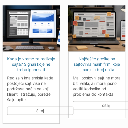
Kada je vreme za redizajn
Najčešće greške na
sajta? Signali koje ne
sajtovima malih firmi koje
treba ignorisati
smanjuju broj upita
Redizajn ima smisla kada
Mali poslovni sajt ne mora
postojeći sajt više ne
biti veliki, ali mora jasno
podržava način na koji
voditi korisnika od
klijenti istražuju, porede i
problema do kontakta.
šalju upite.
čitaj
čitaj