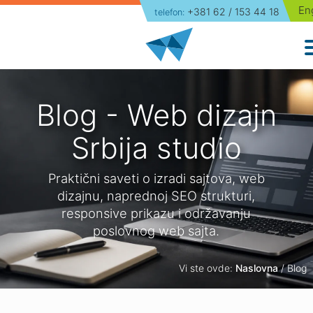
En
+381 62 / 153 44 18
telefon:
Naslovna
Izrada sajtova
Paketi
Blog - Web dizajn
Portfolio
Srbija studio
O nama
Praktični saveti o izradi sajtova, web
dizajnu, naprednoj SEO strukturi,
Blog
responsive prikazu i održavanju
poslovnog web sajta.
Kontakt
Vi ste ovde:
Naslovna
/ Blog