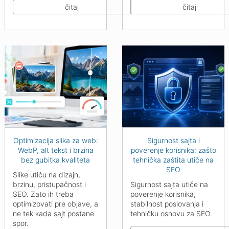
čitaj
čitaj
Optimizacija slika za web:
Sigurnost sajta i
WebP, alt tekst i brzina
poverenje korisnika: zašto
bez gubitka kvaliteta
tehnička zaštita utiče na
SEO
Slike utiču na dizajn,
brzinu, pristupačnost i
Sigurnost sajta utiče na
SEO. Zato ih treba
poverenje korisnika,
optimizovati pre objave, a
stabilnost poslovanja i
ne tek kada sajt postane
tehničku osnovu za SEO.
spor.