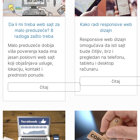
Da li mi treba web sajt za
Kako radi responsive web
malo preduzeće? 8
dizajn
razloga zašto treba
Responsive web dizajn
Malo preduzeće dobija
omogućava da isti sajt
više poverenja kada ima
bude čitljiv, brz i
jasan poslovni web sajt
pregledan na telefonu,
koji objašnjava usluge,
tabletu i desktop
lokaciju, kontakt i
računaru.
prednosti ponude.
čitaj
čitaj