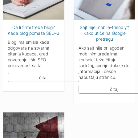
Da li firmi treba blog?
Sajt nije mobile-friendly?
Kada blog pomaže SEO-u
Kako utiče na Google
pretragu
Blog ima smisla kada
odgovara na stvarna
Ako sajt nije prilagođen
pitanja kupaca, gradi
mobilnim uređajima,
poverenje i širi SEO
korisnici teže čitaju
pokrivenost sajta.
sadržaj, sporije dolaze do
informacija i češće
napuštaju stranicu.
čitaj
čitaj