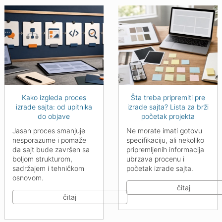
Kako izgleda proces
Šta treba pripremiti pre
izrade sajta: od upitnika
izrade sajta? Lista za brži
do objave
početak projekta
Jasan proces smanjuje
Ne morate imati gotovu
nesporazume i pomaže
specifikaciju, ali nekoliko
da sajt bude završen sa
pripremljenih informacija
boljom strukturom,
ubrzava procenu i
sadržajem i tehničkom
početak izrade sajta.
osnovom.
čitaj
čitaj