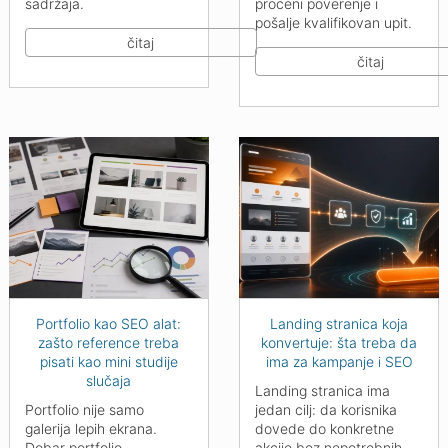
sadržaja.
proceni poverenje i
pošalje kvalifikovan upit.
čitaj
čitaj
Portfolio kao SEO alat:
Landing stranica koja
zašto reference treba
konvertuje: šta treba da
pisati kao mini studije
ima za kampanje i SEO
slučaja
Landing stranica ima
Portfolio nije samo
jedan cilj: da korisnika
galerija lepih ekrana.
dovede do konkretne
Dobar portfolio
akcije bez nepotrebnih