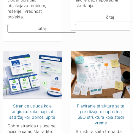
objašnjava problem,
skretanja.
rešenje i vrednost
projekta.
čitaj
čitaj
Stranice usluga koje
Planiranje strukture sajta
rangiraju: kako napisati
pre dizajna: napredna
sadržaj koji donosi upite
SEO struktura koja štedi
vreme
Dobra stranica usluge ne
opisuje samo šta radite.
Struktura sajta treba da