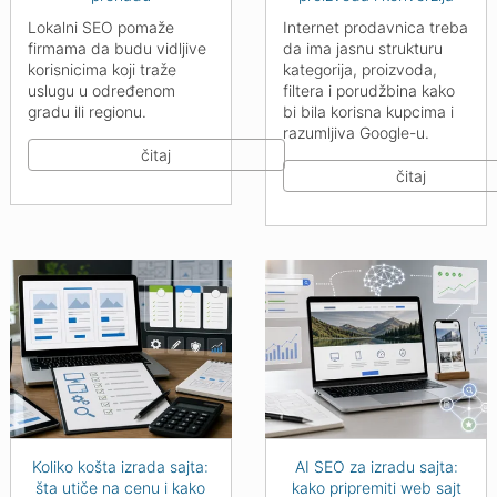
Lokalni SEO pomaže
Internet prodavnica treba
firmama da budu vidljive
da ima jasnu strukturu
korisnicima koji traže
kategorija, proizvoda,
uslugu u određenom
filtera i porudžbina kako
gradu ili regionu.
bi bila korisna kupcima i
razumljiva Google-u.
čitaj
čitaj
Koliko košta izrada sajta:
AI SEO za izradu sajta:
šta utiče na cenu i kako
kako pripremiti web sajt