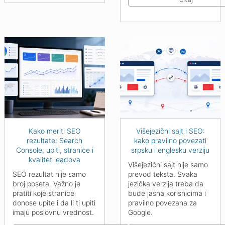
Kako meriti SEO
Višejezični sajt i SEO:
rezultate: Search
kako pravilno povezati
Console, upiti, stranice i
srpsku i englesku verziju
kvalitet leadova
Višejezični sajt nije samo
SEO rezultat nije samo
prevod teksta. Svaka
broj poseta. Važno je
jezička verzija treba da
pratiti koje stranice
bude jasna korisnicima i
donose upite i da li ti upiti
pravilno povezana za
imaju poslovnu vrednost.
Google.