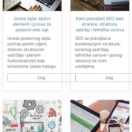
Izrada sajta: ključni
Kako poboljšati SEO web
elementi i proces za
stranice: struktura,
poslovni web sajt
sadržaj i tehnička osnova
Izrada poslovnog sajta
SEO se poboljšava
počinje jasnim ciljem,
kombinacijom strukture,
dobrom strukturom
korisnog sadržaja,
sadržaja i planom
tehničke osnove i jasnog
funkcionalnosti koje
iskustva na svim
korisnicima zaista trebaju.
uređajima.
čitaj
čitaj