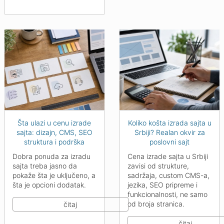
Šta ulazi u cenu izrade
Koliko košta izrada sajta u
sajta: dizajn, CMS, SEO
Srbiji? Realan okvir za
struktura i podrška
poslovni sajt
Dobra ponuda za izradu
Cena izrade sajta u Srbiji
sajta treba jasno da
zavisi od strukture,
pokaže šta je uključeno, a
sadržaja, custom CMS-a,
šta je opcioni dodatak.
jezika, SEO pripreme i
funkcionalnosti, ne samo
od broja stranica.
čitaj
čitaj