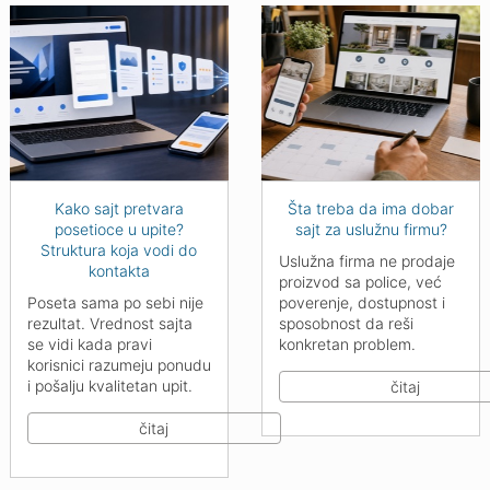
Kako sajt pretvara
Šta treba da ima dobar
posetioce u upite?
sajt za uslužnu firmu?
Struktura koja vodi do
Uslužna firma ne prodaje
kontakta
proizvod sa police, već
Poseta sama po sebi nije
poverenje, dostupnost i
rezultat. Vrednost sajta
sposobnost da reši
se vidi kada pravi
konkretan problem.
korisnici razumeju ponudu
i pošalju kvalitetan upit.
čitaj
čitaj