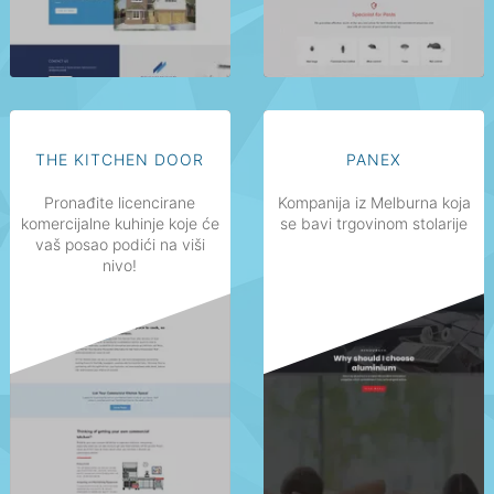
THE KITCHEN DOOR
PANEX
Pronađite licencirane
Kompanija iz Melburna koja
komercijalne kuhinje koje će
se bavi trgovinom stolarije
vaš posao podići na viši
nivo!