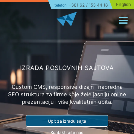
English
+381 62 / 153 44 18
telefon:
Naslovna
Izrada sajtova
Paketi
Portfolio
IZRADA POSLOVNIH SAJTOVA
O nama
Custom CMS, responsive dizajn i napredna
Blog
SEO struktura za firme koje žele jasniju online
prezentaciju i više kvalitetnih upita.
Kontakt
Upit za izradu sajta
Kontaktirajte nas