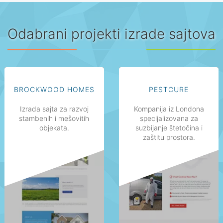
Odabrani projekti izrade sajtova
BROCKWOOD HOMES
PESTCURE
Izrada sajta za razvoj
Kompanija iz Londona
stambenih i mešovitih
specijalizovana za
objekata.
suzbijanje štetočina i
zaštitu prostora.