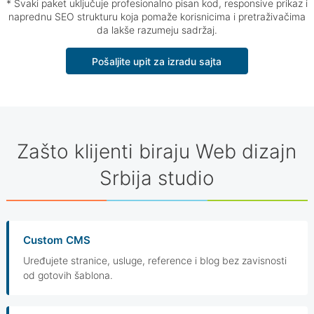
* Svaki paket uključuje profesionalno pisan kod, responsive prikaz i
naprednu SEO strukturu koja pomaže korisnicima i pretraživačima
da lakše razumeju sadržaj.
Pošaljite upit za izradu sajta
Zašto klijenti biraju Web dizajn
Srbija studio
Custom CMS
Uređujete stranice, usluge, reference i blog bez zavisnosti
od gotovih šablona.