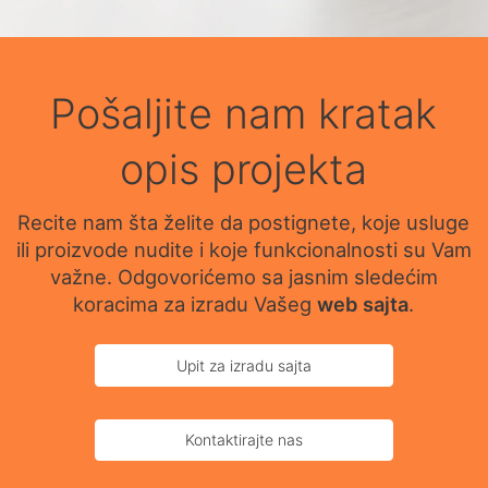
Pošaljite nam kratak
opis projekta
Recite nam šta želite da postignete, koje usluge
ili proizvode nudite i koje funkcionalnosti su Vam
važne. Odgovorićemo sa jasnim sledećim
koracima za izradu Vašeg
web sajta
.
Upit za izradu sajta
Kontaktirajte nas