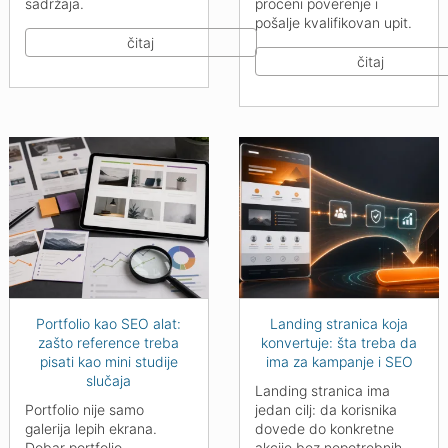
sadržaja.
proceni poverenje i
pošalje kvalifikovan upit.
čitaj
čitaj
Portfolio kao SEO alat:
Landing stranica koja
zašto reference treba
konvertuje: šta treba da
pisati kao mini studije
ima za kampanje i SEO
slučaja
Landing stranica ima
Portfolio nije samo
jedan cilj: da korisnika
galerija lepih ekrana.
dovede do konkretne
Dobar portfolio
akcije bez nepotrebnih