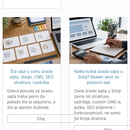
Šta ulazi u cenu izrade
Koliko košta izrada sajta u
sajta: dizajn, CMS, SEO
Srbiji? Realan okvir za
struktura i podrška
poslovni sajt
Dobra ponuda za izradu
Cena izrade sajta u Srbiji
sajta treba jasno da
zavisi od strukture,
pokaže šta je uključeno, a
sadržaja, custom CMS-a,
šta je opcioni dodatak.
jezika, SEO pripreme i
funkcionalnosti, ne samo
od broja stranica.
čitaj
čitaj