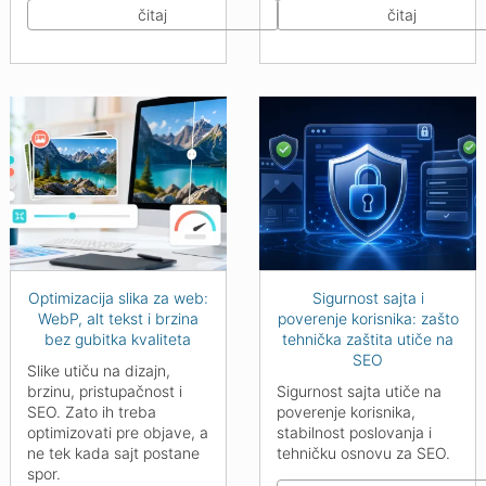
čitaj
čitaj
Optimizacija slika za web:
Sigurnost sajta i
WebP, alt tekst i brzina
poverenje korisnika: zašto
bez gubitka kvaliteta
tehnička zaštita utiče na
SEO
Slike utiču na dizajn,
brzinu, pristupačnost i
Sigurnost sajta utiče na
SEO. Zato ih treba
poverenje korisnika,
optimizovati pre objave, a
stabilnost poslovanja i
ne tek kada sajt postane
tehničku osnovu za SEO.
spor.