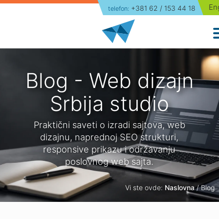
En
+381 62 / 153 44 18
telefon:
Naslovna
Izrada sajtova
Paketi
Blog - Web dizajn
Portfolio
Srbija studio
O nama
Praktični saveti o izradi sajtova, web
dizajnu, naprednoj SEO strukturi,
Blog
responsive prikazu i održavanju
poslovnog web sajta.
Kontakt
Vi ste ovde:
Naslovna
/ Blog