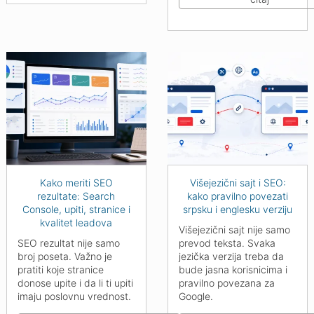
Kako meriti SEO
Višejezični sajt i SEO:
rezultate: Search
kako pravilno povezati
Console, upiti, stranice i
srpsku i englesku verziju
kvalitet leadova
Višejezični sajt nije samo
SEO rezultat nije samo
prevod teksta. Svaka
broj poseta. Važno je
jezička verzija treba da
pratiti koje stranice
bude jasna korisnicima i
donose upite i da li ti upiti
pravilno povezana za
imaju poslovnu vrednost.
Google.