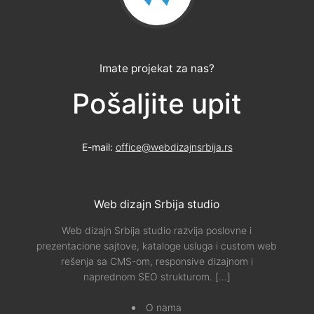
Imate projekat za nas?
Pošaljite upit
E-mail:
office@webdizajnsrbija.rs
Web dizajn Srbija studio
Web dizajn Srbija studio razvija poslovne i
prezentacione sajtove, kataloge usluga i custom web
rešenja sa CMS-om, responsive dizajnom i
naprednom SEO strukturom.
[...]
O nama