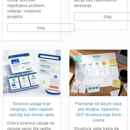
objašnjava problem,
skretanja.
rešenje i vrednost
projekta.
čitaj
čitaj
Stranice usluga koje
Planiranje strukture sajta
rangiraju: kako napisati
pre dizajna: napredna
sadržaj koji donosi upite
SEO struktura koja štedi
vreme
Dobra stranica usluge ne
opisuje samo šta radite.
Struktura sajta treba da