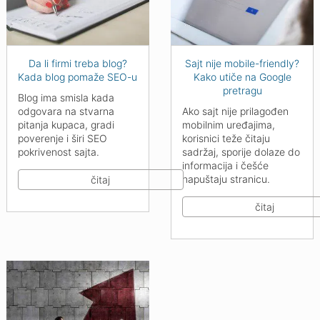
Da li firmi treba blog?
Sajt nije mobile-friendly?
Kada blog pomaže SEO-u
Kako utiče na Google
pretragu
Blog ima smisla kada
odgovara na stvarna
Ako sajt nije prilagođen
pitanja kupaca, gradi
mobilnim uređajima,
poverenje i širi SEO
korisnici teže čitaju
pokrivenost sajta.
sadržaj, sporije dolaze do
informacija i češće
napuštaju stranicu.
čitaj
čitaj