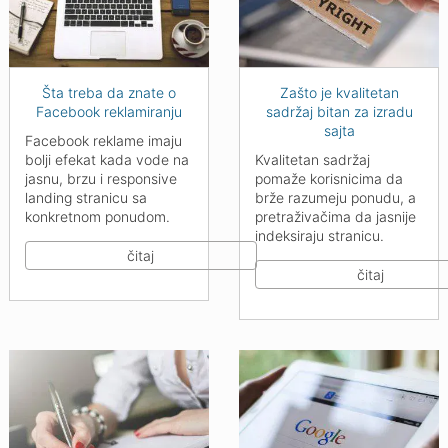
Šta treba da znate o
Zašto je kvalitetan
Facebook reklamiranju
sadržaj bitan za izradu
sajta
Facebook reklame imaju
bolji efekat kada vode na
Kvalitetan sadržaj
jasnu, brzu i responsive
pomaže korisnicima da
landing stranicu sa
brže razumeju ponudu, a
konkretnom ponudom.
pretraživačima da jasnije
indeksiraju stranicu.
čitaj
čitaj