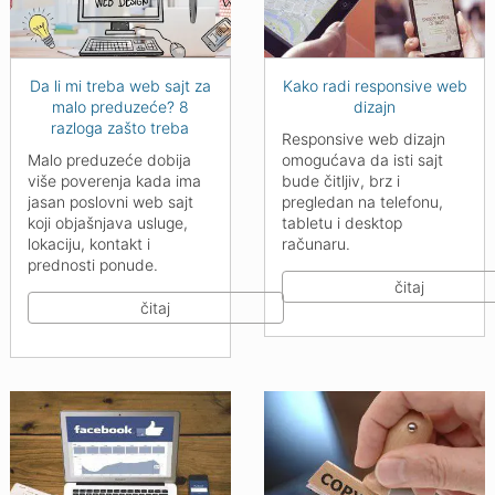
Da li mi treba web sajt za
Kako radi responsive web
malo preduzeće? 8
dizajn
razloga zašto treba
Responsive web dizajn
Malo preduzeće dobija
omogućava da isti sajt
više poverenja kada ima
bude čitljiv, brz i
jasan poslovni web sajt
pregledan na telefonu,
koji objašnjava usluge,
tabletu i desktop
lokaciju, kontakt i
računaru.
prednosti ponude.
čitaj
čitaj