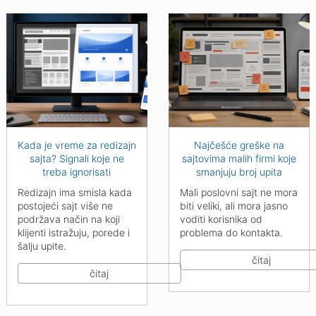
Kada je vreme za redizajn
Najčešće greške na
sajta? Signali koje ne
sajtovima malih firmi koje
treba ignorisati
smanjuju broj upita
Redizajn ima smisla kada
Mali poslovni sajt ne mora
postojeći sajt više ne
biti veliki, ali mora jasno
podržava način na koji
voditi korisnika od
klijenti istražuju, porede i
problema do kontakta.
šalju upite.
čitaj
čitaj