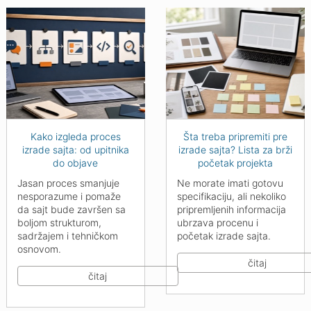
Kako izgleda proces
Šta treba pripremiti pre
izrade sajta: od upitnika
izrade sajta? Lista za brži
do objave
početak projekta
Jasan proces smanjuje
Ne morate imati gotovu
nesporazume i pomaže
specifikaciju, ali nekoliko
da sajt bude završen sa
pripremljenih informacija
boljom strukturom,
ubrzava procenu i
sadržajem i tehničkom
početak izrade sajta.
osnovom.
čitaj
čitaj