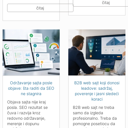
čitaj
čitaj
Održavanje sajta posle
B2B web sajt koji donosi
objave: šta raditi da SEO
leadove: sadržaj,
ne stagnira
poverenje i jasni sledeći
koraci
Objava sajta nije kraj
posla. SEO rezultat se
B2B web sajt ne treba
čuva i razvija kroz
samo da izgleda
redovno održavanje,
profesionalno. Treba da
merenje i dopunu
pomogne posetiocu da