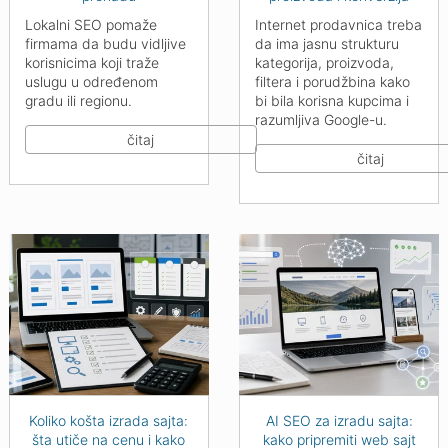
Lokalni SEO pomaže
Internet prodavnica treba
firmama da budu vidljive
da ima jasnu strukturu
korisnicima koji traže
kategorija, proizvoda,
uslugu u određenom
filtera i porudžbina kako
gradu ili regionu.
bi bila korisna kupcima i
razumljiva Google-u.
čitaj
čitaj
Koliko košta izrada sajta:
AI SEO za izradu sajta:
šta utiče na cenu i kako
kako pripremiti web sajt