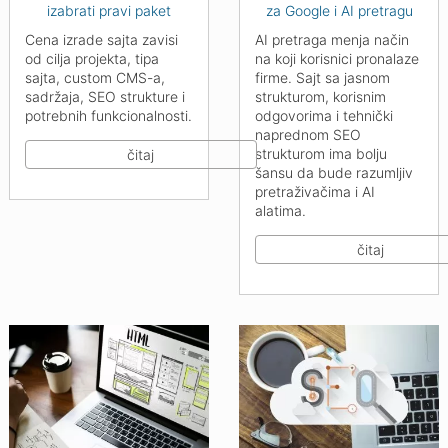
izabrati pravi paket
za Google i AI pretragu
Cena izrade sajta zavisi
AI pretraga menja način
od cilja projekta, tipa
na koji korisnici pronalaze
sajta, custom CMS-a,
firme. Sajt sa jasnom
sadržaja, SEO strukture i
strukturom, korisnim
potrebnih funkcionalnosti.
odgovorima i tehnički
naprednom SEO
strukturom ima bolju
čitaj
šansu da bude razumljiv
pretraživačima i AI
alatima.
čitaj