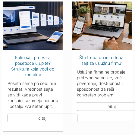
Kako sajt pretvara
Šta treba da ima dobar
posetioce u upite?
sajt za uslužnu firmu?
Struktura koja vodi do
Uslužna firma ne prodaje
kontakta
proizvod sa police, već
Poseta sama po sebi nije
poverenje, dostupnost i
rezultat. Vrednost sajta
sposobnost da reši
se vidi kada pravi
konkretan problem.
korisnici razumeju ponudu
i pošalju kvalitetan upit.
čitaj
čitaj