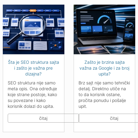
Šta je SEO struktura sajta
Zašto je brzina sajta
i zašto je važna pre
važna za Google i za broj
dizajna?
upita?
SEO struktura nije samo
Brz sajt nije samo tehnički
meta opis. Ona određuje
detalj. Direktno utiče na
koje strane postoje, kako
to da korisnik ostane,
su povezane i kako
pročita ponudu i pošalje
korisnik dolazi do upita.
upit.
čitaj
čitaj