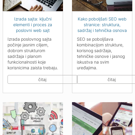
Izrada sajta: ključni
Kako poboljšati SEO web
elementi i proces za
stranice: struktura,
poslovni web sajt
sadržaj i tehnička osnova
Izrada poslovnog sajta
SEO se poboljšava
počinje jasnim ciljem,
kombinacijom strukture,
dobrom strukturom
korisnog sadržaja,
sadržaja i planom
tehničke osnove i jasnog
funkcionalnosti koje
iskustva na svim
korisnicima zaista trebaju.
uređajima.
čitaj
čitaj