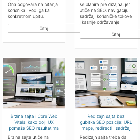
Ona odgovara na pitanja
se planira pre dizajna, jer
korisnika i vodi ga ka
utiče na SEO, navigaciju,
konkretnom upitu.
sadržaj, korisničke tokove
i kasnije održavanje.
čitaj
čitaj
Brzina sajta i Core Web
Redizajn sajta bez
Vitals: kako bolji UX
gubitka SEO pozicija: URL
pomaže SEO rezultatima
mape, redirecti i sadržaj
Brzina sajta utiče na
Redizajn sajta treba da