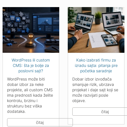
WordPress ili custom
Kako izabrati firmu za
CMS: šta je bolje za
izradu sajta: pitanja pre
poslovni sajt?
početka saradnje
WordPress može biti
Dobar izbor izvođača
dobar izbor za neke
smanjuje rizik, ubrzava
projekte, ali custom CMS
projekat i daje sajt koji se
ima prednosti kada želite
može razvijati posle
kontrolu, brzinu i
objave.
strukturu bez viška
dodataka.
čitaj
čitaj