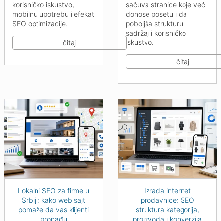
korisničko iskustvo,
sačuva stranice koje već
mobilnu upotrebu i efekat
donose posetu i da
SEO optimizacije.
poboljša strukturu,
sadržaj i korisničko
iskustvo.
čitaj
čitaj
Lokalni SEO za firme u
Izrada internet
Srbiji: kako web sajt
prodavnice: SEO
pomaže da vas klijenti
struktura kategorija,
pronađu
proizvoda i konverzija