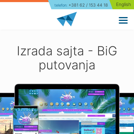
English
+381 62 / 153 44 18
telefon:
Naslovna
Izrada sajtova
Paketi
Izrada sajta - BiG
Portfolio
putovanja
O nama
Blog
Kontakt