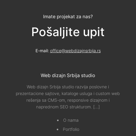
Imate projekat za nas?
Pošaljite upit
E-mail:
office@webdizajnsrbija.rs
Web dizajn Srbija studio
Web dizajn Srbija studio razvija poslovne i
prezentacione sajtove, kataloge usluga i custom web
rešenja sa CMS-om, responsive dizajnom i
naprednom SEO strukturom.
[...]
O nama
Portfolio