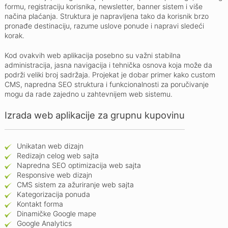
formu, registraciju korisnika, newsletter, banner sistem i više
načina plaćanja. Struktura je napravljena tako da korisnik brzo
pronađe destinaciju, razume uslove ponude i napravi sledeći
korak.
Kod ovakvih web aplikacija posebno su važni stabilna
administracija, jasna navigacija i tehnička osnova koja može da
podrži veliki broj sadržaja. Projekat je dobar primer kako custom
CMS, napredna SEO struktura i funkcionalnosti za poručivanje
mogu da rade zajedno u zahtevnijem web sistemu.
Izrada web aplikacije za grupnu kupovinu
Unikatan web dizajn
Redizajn celog web sajta
Napredna SEO optimizacija web sajta
Responsive web dizajn
CMS sistem za ažuriranje web sajta
Kategorizacija ponuda
Kontakt forma
Dinamičke Google mape
Google Analytics